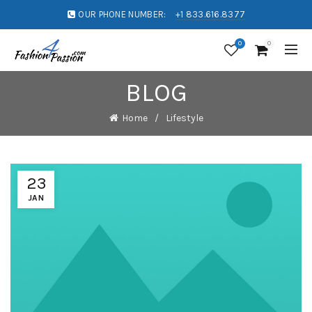
OUR PHONE NUMBER:
+1 833.616.8377
0
0
BLOG
Home
Lifestyle
23
JAN