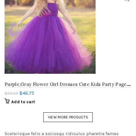
P
urple,Gray Flower Girl Dresses Cute Kids Party Pageant Wedding Bridesmaid Bridal Tulle Tutu Dresses Princess Ball Gown 2-14 Y
$
46.75
$
55.00
Add to cart
VIEW MORE PRODUCTS
Scelerisque felis a sociosqu ridiculus pharetra fames