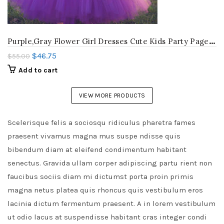
P
urple,Gray Flower Girl Dresses Cute Kids Party Pageant Wedding Bridesmaid Bridal Tulle Tutu Dresses Princess Ball Gown 2-14 Y
$
46.75
$
55.00
Add to cart
VIEW MORE PRODUCTS
Scelerisque felis a sociosqu ridiculus pharetra fames
praesent vivamus magna mus suspe ndisse quis
bibendum diam at eleifend condimentum habitant
senectus. Gravida ullam corper adipiscing partu rient non
faucibus sociis diam mi dictumst porta proin primis
magna netus platea quis rhoncus quis vestibulum eros
lacinia dictum fermentum praesent. A in lorem vestibulum
ut odio lacus at suspendisse habitant cras integer condi