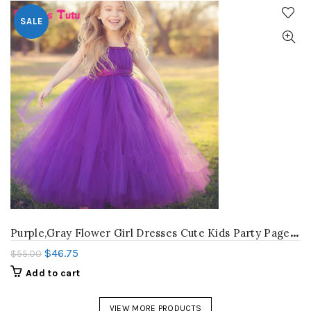
SALE
P
urple,Gray Flower Girl Dresses Cute Kids Party Pageant Wedding Bridesmaid Bridal Tulle Tutu Dresses Princess Ball Gown 2-14 Y
$
46.75
$
55.00
Add to cart
VIEW MORE PRODUCTS