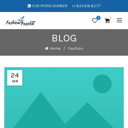
OUR PHONE NUMBER:
+1 833.616.8377
0
0
BLOG
Home
Fashion
24
JAN